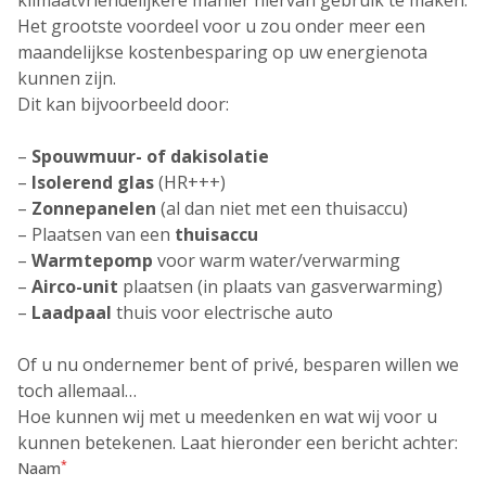
klimaatvriendelijkere manier hiervan gebruik te maken.
Het grootste voordeel voor u zou onder meer een
maandelijkse kostenbesparing op uw energienota
kunnen zijn.
Dit kan bijvoorbeeld door:
–
Spouwmuur- of dakisolatie
–
Isolerend glas
(HR+++)
–
Zonnepanelen
(al dan niet met een thuisaccu)
– Plaatsen van een
thuisaccu
–
Warmtepomp
voor warm water/verwarming
–
Airco-unit
plaatsen (in plaats van gasverwarming)
–
Laadpaal
thuis voor electrische auto
Of u nu ondernemer bent of privé, besparen willen we
toch allemaal…
Hoe kunnen wij met u meedenken en wat wij voor u
kunnen betekenen. Laat hieronder een bericht achter:
*
Naam